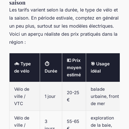
saison
Les tarifs varient selon la durée, le type de vélo et
la saison. En période estivale, comptez en général
un peu plus, surtout sur les modèles électriques.
Voici un aperçu réaliste des prix pratiqués dans la
région :
💶 Prix
🚲 Type
⏱️
🎯 Usage
moyen
de vélo
Durée
idéal
estimé
Vélo de
balade
20-25
ville /
1 jour
urbaine, front
€
VTC
de mer
Vélo de
exploration
3
55-65
ville /
de la baie,
jours
€