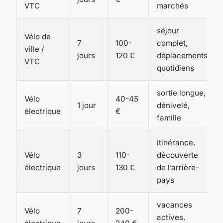
VTC
marchés
séjour
Vélo de
7
100-
complet,
ville /
jours
120 €
déplacements
VTC
quotidiens
sortie longue,
Vélo
40-45
1 jour
dénivelé,
électrique
€
famille
itinérance,
Vélo
3
110-
découverte
électrique
jours
130 €
de l’arrière-
pays
vacances
Vélo
7
200-
actives,